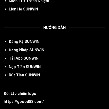
Miễn Trừ Trách Nhiệm
Liên Hệ SUNWIN
HƯỚNG DẪN
Đăng Ký SUNWIN
Đăng Nhập SUNWIN
Tải App SUNWIN
Nạp Tiền SUNWIN
Rút Tiền SUNWIN
Đối tác chiến lược
https://goood88.com/