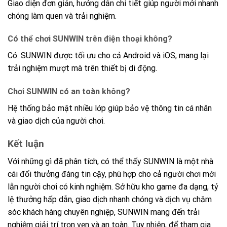
Giao diện đơn giản, hướng dẫn chi tiết giúp người mới nhanh
chóng làm quen và trải nghiệm.
Có thể chơi SUNWIN trên điện thoại không?
Có. SUNWIN được tối ưu cho cả Android và iOS, mang lại
trải nghiệm mượt mà trên thiết bị di động.
Chơi SUNWIN có an toàn không?
Hệ thống bảo mật nhiều lớp giúp bảo vệ thông tin cá nhân
và giao dịch của người chơi.
Kết luận
Với những gì đã phân tích, có thể thấy SUNWIN là một nhà
cái đổi thưởng đáng tin cậy, phù hợp cho cả người chơi mới
lẫn người chơi có kinh nghiệm. Sở hữu kho game đa dạng, tỷ
lệ thưởng hấp dẫn, giao dịch nhanh chóng và dịch vụ chăm
sóc khách hàng chuyên nghiệp, SUNWIN mang đến trải
nghiệm giải trí trọn vẹn và an toàn. Tuy nhiên, để tham gia