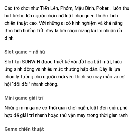
Các trò chơi như Tiến Lên, Phỏm, Mậu Binh, Poker… luôn thu
hút lượng lớn người chơi nhờ luật chơi quen thuộc, tính
chiến thuật cao. Với những ai có kinh nghiệm và khả năng
đọc tình huống tốt, đây là lựa chọn mang lại lợi nhuận ổn
định.
Slot game – nổ hũ
Slot tại SUNWIN được thiết kế với đồ họa bắt mắt, hiệu
ứng sinh động và nhiều mức thưởng hấp dẫn. Đây là lựa
chọn lý tưởng cho người chơi yêu thích sự may mắn và cơ
hội “đổi đời” nhanh chóng.
Mini game giải trí
Những mini game có thời gian chơi ngắn, luật đơn giản, phù
hợp để giải trí nhanh hoặc thử vận may trong thời gian rảnh.
Game chiến thuật