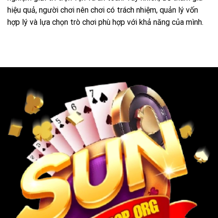
hiệu quả, người chơi nên chơi có trách nhiệm, quản lý vốn
hợp lý và lựa chọn trò chơi phù hợp với khả năng của mình.