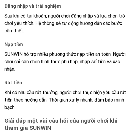
Đăng nhập và trải nghiệm
Sau khi có tài khoản, người chơi đăng nhập và lựa chọn trò
chơi yêu thích. Hệ thống sẽ tự động hướng dẫn các bước
cần thiết.
Nạp tiền
SUNWIN hỗ trợ nhiều phương thức nạp tiền an toàn. Người
chơi chỉ cần chọn hình thức phù hợp, nhập số tiền và xác
nhận.
Rút tiền
Khi có nhu cầu rút thưởng, người chơi thực hiện yêu cầu rút
tiền theo hướng dẫn. Thời gian xử lý nhanh, đảm bảo minh
bạch.
Giải đáp một vài câu hỏi của người chơi khi
tham gia SUNWIN